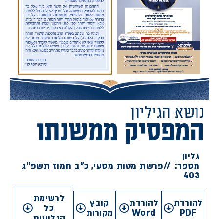
נושא הגיליון
המפסיק ממשנתו
גליון
מספר:
//
פרשת מטות מסעי, כ''ב תמוז תשפ''ג
403
לרשימת
להורדת
להורדת
קובץ
כל
PDF
Word
מקורות
הגליונות