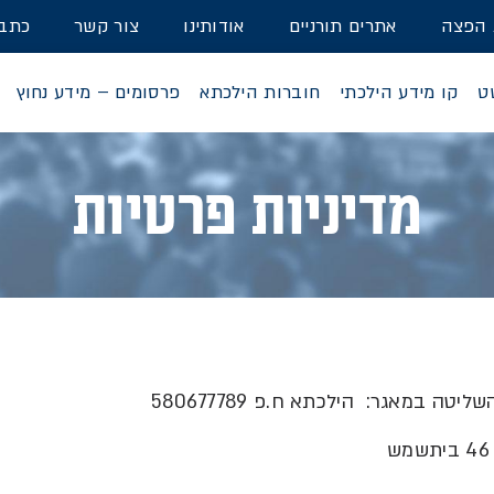
 הפצה
אתרים תורניים
אודותינו
צור קשר
כתבו
ט
קו מידע הילכתי
חוברות הילכתא
פרסומים – מידע נחוץ
מדיניות פרטיות
השליטה במאגר
:
הילכתא ח
.
פ
580677789
4
ביתשמש