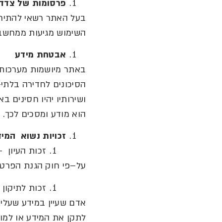
פרסומות
של
צדדי
בעל האתר רשאי להתיר
השימוש מגיעות ממחשבי
אבטחת
מידע
באתר מיושמות מערכות 
הסיכונים לחדירה בלתי
–
ושירותיו יהיו חסינים ב
הוא מודע ומסכים לכך
.
זכויות
נשוא
המיד
זכות
העיון
–
על
–
פי חוק הגנת הפרטי
זכות לתיקון 
אדם שעיין במידע שעליו ו
לתקן את המידע או למו