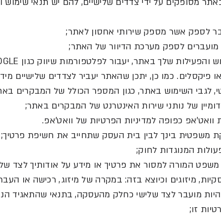
תר מסופקים על ידי צדדים שלישיים
,
להם יש תנאי שימוש ומ
ר לספק אשר מספק שירותי אחסון לאתר
;
 מועברים לספק מערכת הדיוור של האתר
;
ש והפעילות שלך באתר
,
יעבור לפלטפורמות שיווק כגון
META; GOOGLE
ו פיקסלים
.
כמו כן
,
יתכן שהאתר יעביר לצדדים שלישיים מיד
י
,
לגבי השימוש באתר
,
כגון המספר הכולל של המבקרים באת
ומיין של נותני שירות האינטרנט של המבקרים באתר
;
וואט
'
אפ כפופה למדיניות הפרטיות של וואט
'
אפ
.
 משפטית בינך לבין בית העסק שתחייב את חשיפת פרטיך
;
ולות המנוגדות לחוק
;
משפט המורה למסור את פרטיך או מידע על אודותיך לצד שלי
קיות
,
מיזוגים וכיוצא בזה
:
במקרה של מיזוג
,
רכישה או העבר
היות מועבר לצד שלישי כחלק מהעסקה
,
בתנאי שהתאגיד הנע
טיות זו
;