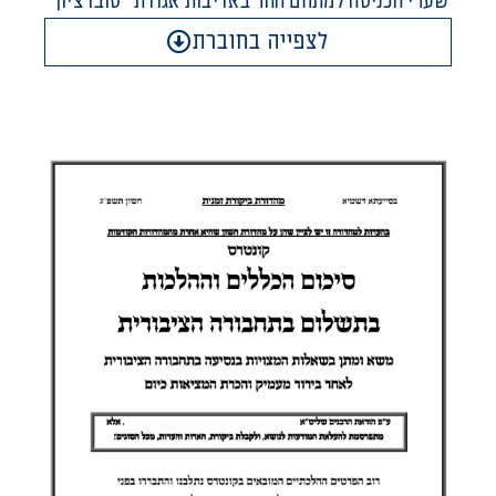
שערי הכניסה למתחם ההר באדיבות אגודת "סובו ציון"
לצפייה בחוברת