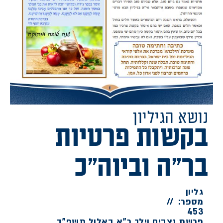
נושא הגיליון
בקשות פרטיות
בר"ה וביוה"כ
גליון
מספר:
//
453
פרשת נצבים וילך כ"א באלול תשפ"ד